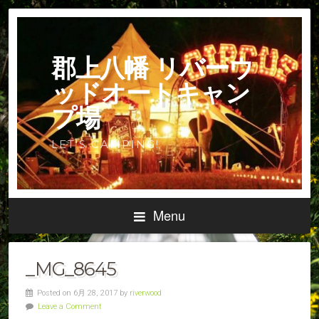
郡上八幡 リバーウ
ッドオートキャン
プ場
LET'S CAMPING!
Menu
_MG_8645
Posted on 6月 28, 2017 by
riverwood
Leave a Comment