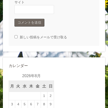
サイト
新しい投稿をメールで受け取る
カレンダー
2026年8月
月
火
水
木
金
土
日
1
2
3
4
5
6
7
8
9